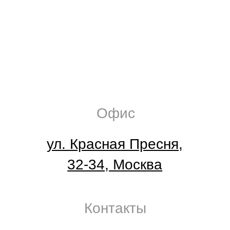
Малярные работы
Покраска фасада
Покраска деревянного дома
Покраска металлоконструкций
Высотные монтажные работы
Монтаж металлоконструкций
Замена стеклопакетов
Монтаж рекламы
Монтаж гирлянд и декораций
Установка кондиционеров