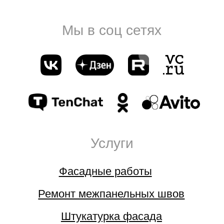
Подъем грузов через окно
Webirai
Посетить разраба
Разработка и продвижение