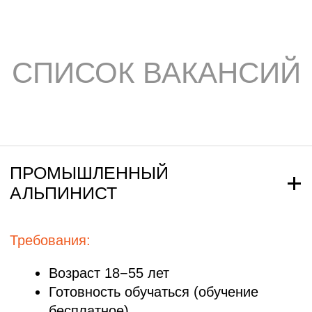
Возраст 18−55 лет
Готовность обучаться (обучение
бесплатное)
Целеустремленность, ответственность
Не бояться новых задач
Умение работать в команде
Что мы предлагаем:
Новое снаряжение (выдается под
выкуп из зарплаты)
Униформа с логотипом компании
Заработок в первый месяц обучения:
5 000−6 000 руб.
Далее сдельная оплата: в среднем 12
000−15 000 руб.
Занятость ~20 дней в месяц
Регулярные выплаты
Возможность официального
трудоустройства
МЕНЕДЖЕР ПО ПРОДАЖАМ