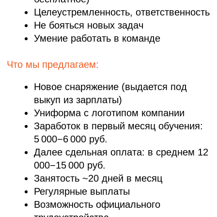
/ ВЕДУЩИЙ ПРОЕКТОВ
Требования:
Возраст 25−45 лет
Опыт работы в сфере клининга от 3
лет
Уверенное владение Bitrix, Word, Excel
Стрессоустойчивость, организаторские
способности
Гибкость: в сезон высокая загрузка,
в межсезонье — меньше задач
Готовность к выездам на объекты
Умение координировать работу
альпинистов и организовывать
процесс
Условия:
Оклад 40 000 руб.
График 5/2 (плавающий в зависимости
от сезона)