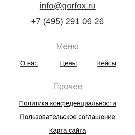
Клининговые услуги
Очистка кровли от снега
Уборка и вывоз снега
Мойка фасадов
Мойка фасадов методом WFP
Мойка окон альпинистами
Очистка фасадов зданий
Чистка кровли от мха и листвы
Обеспыливание металлоконструкций
Такелажные работы
Подъем грузов на высоту
Подъем столешниц