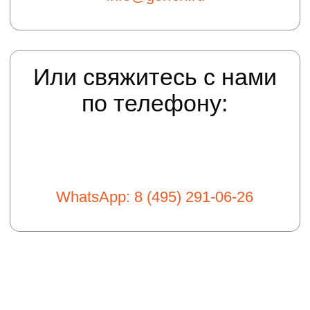
Ремонт фасада
Капитальный ремонт фасада
Новогоднее оформление фасадов
Кровельные работы
Монтаж кровли
Ремонт кровли
Ремонт мягкой кровли
Капитальный ремонт кровли
Монтаж водосточной системы
Монтаж снегозадержателей
Обогрев кровли и водостоков