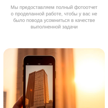
ЭТАПЫ
СОТРУДНИЧЕСТВА
1
Заказ
Вы оставляете заявку
и описываете объект.
2
Выезд
Проводим осмотр фасада
и определяем технологию
очистки.