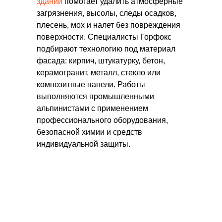
зданий
помогает удалить атмосферные
Мойка фасадов
загрязнения, высолы, следы осадков,
плесень, мох и налет без повреждения
От 100 ₽
м2
поверхности. Специалисты Горфокс
подбирают технологию под материал
фасада: кирпич, штукатурку, бетон,
Заказать
керамогранит, металл, стекло или
композитные панели. Работы
выполняются промышленными
Химическая очистка фасада
альпинистами с применением
профессионального оборудования,
От 90 ₽
м2
безопасной химии и средств
индивидуальной защиты.
Заказать
Очистка фасада от высолов
От 660 ₽
м2