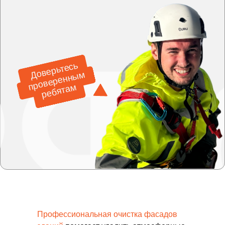
ЦЕНЫ
Итоговая стоимость очистки фасада
рассчитывается индивидуально. На цену
влияет площадь здания, высота работ,
степень загрязнения, тип поверхности,
необходимость химической обработки
и сложность доступа. Мы можем
предварительно оценить объект по фото,
а для крупных зданий организуем выезд
специалиста и подготовим коммерческое
предложение с фиксированной сметой
Очистка фасадов
От 100 ₽
м2
Заказать
Профессиональная очистка фасадов