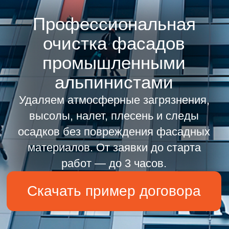
Удаляем атмосферные загрязнения,
высолы, налет, плесень и следы
осадков без повреждения фасадных
материалов. От заявки до старта
работ — до 3 часов.
Скачать пример договора
Главная
Очистка фасадов
АКЦИЯ
ЦЕНА НИЖЕ
КОНКУРЕНТА
Нашли предложение дешевле? Отправьте
нам коммерческое предложение от другой
компании —
и получите более выгодные