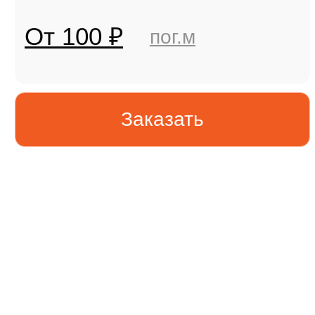
Очистку фасадов часто
предлагают выполнить обычной
водой без подбора технологии
и средств.
Мы предоставляем полный фотоотчет
о проделанной работе, чтобы у вас не
было повода усомниться в качестве
выполненной задачи