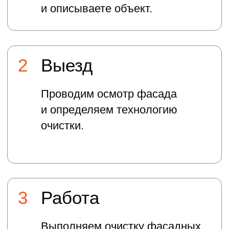
Рбк новости (таймкод репортажа -
4:20)
СЕРТИФИКАТЫ