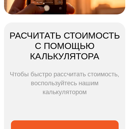
3
Работа
Выполняем очистку фасадных
поверхностей согласно
выбранному методу.
4
Проверка
Проводим контроль
качества и сдаём результат
заказчику.