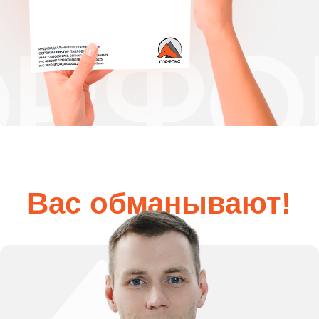
Механическая очистка
Удаление плотных загрязнений,
налётов и наростов с фасадных
поверхностей.
Механическая очистка
Применение специальных составов
для удаления высолов, плесени,
грибка и стойких пятен