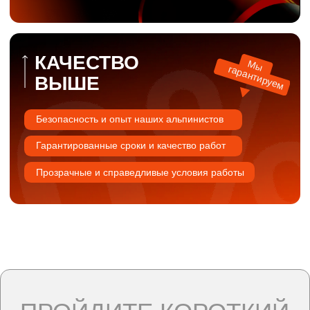
ОЧИСТКИ ФАСАДА
+
ПОЛУЧИТЕ СКИДКУ
Если вы ойдите короткий опрос, чтобы
мы оценили состояние фасада, степень
загрязнений и объем необходимых
работ.
Пройти опрос
Доверьтесь
проверенным
ребятам