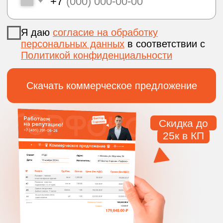
ТЕХНОЛОГИИ
ОЧИСТКИ
ФАСАДОВ
Очистка фасадов выполняется
с учётом типа поверхности
и характера загрязнений.
Метод подбирается
индивидуально
после осмотра.