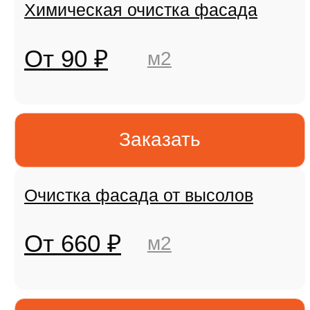
В КП прописана скидка, и его вы
можете отравить менеджеру для
получения скидки при сделке
+7
Я даю
согласие на обработку
персональных данных
в соответствии с
Политикой конфиденциальности
Скачать коммерческое предложение
Скидка до
25к в КП