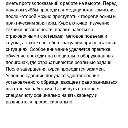
иметь противопоказаний к работе на высоте. Перед
Я даю
согласие на обработку
началом учёбы проводится медицинская комиссия,
персональных данных
в соответствии с
Политикой конфиденциальности
после которой можно приступать к теоретическим и
практическим занятиям. Курс включает изучение
техники безопасности, правил работы со
Отправить
Менеджер
страховочными системами, методов подъёма и
позвонит
спуска, а также способов эвакуации при нештатных
вам
ситуациях. Особое внимание уделяется практике:
обучение проходит на специально оборудованных
полигонах, где отрабатываются реальные задачи.
После завершения курса проводится экзамен.
Успешно сдавшие получают удостоверение
установленного образца, дающее право заниматься
высотными работами. Такой путь позволяет
специалисту официально начать карьеру и
развиваться профессионально.
Или напишите напрямую в
месседжер