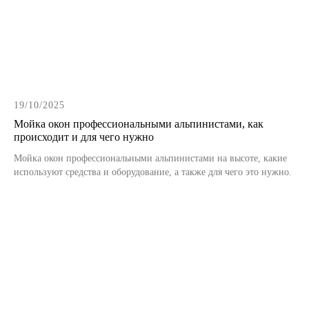
Клининговые услуги
Очистка кровли от снега
Уборка и вывоз снега
19/10/2025
Мойка фасадов
Мойка окон профессиональными альпинистами, как
Мойка фасадов методом WFP
происходит и для чего нужно
Мойка окон альпинистами
Мойка окон профессиональными альпинистами на высоте, какие
используют средства и оборудование, а также для чего это нужно.
Очистка фасадов зданий
Чистка кровли от мха и листвы
Обеспыливание металлоконструкций
Такелажные работы
Подъем грузов на высоту