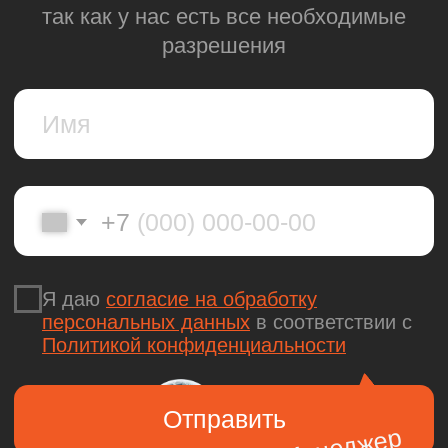
Офис
ул. Красная Пресня,
32-34, Москва
Контакты
info@gorfox.ru
+7 (495) 291 06 26
Меню