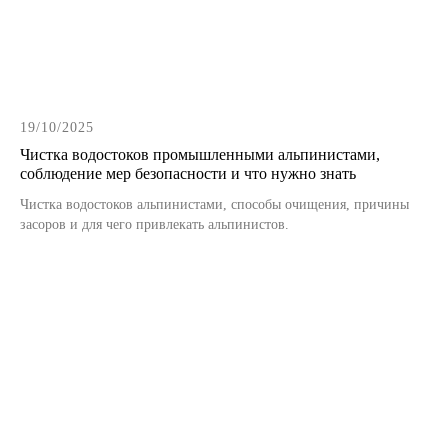
Обогрев кровли и водостоков
Малярные работы
19/10/2025
Покраска фасада
Чистка водостоков промышленными альпинистами,
Покраска деревянного дома
соблюдение мер безопасности и что нужно знать
Покраска металлоконструкций
Чистка водостоков альпинистами, способы очищения, причины
засоров и для чего привлекать альпинистов.
Высотные монтажные работы
Монтаж металлоконструкций
Замена стеклопакетов
Монтаж рекламы
Монтаж гирлянд и декораций
Установка кондиционеров