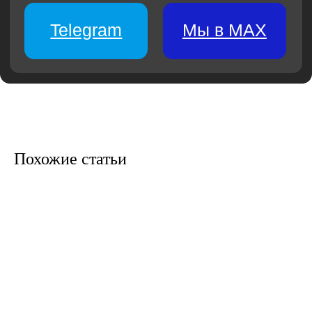
Ремонт межпанельных швов
Штукатурка фасада
Ремонт фасада
Капитальный ремонт фасада
Новогоднее оформление фасадов
Похожие статьи
Кровельные работы
Монтаж кровли
Ремонт кровли
Ремонт мягкой кровли
Капитальный ремонт кровли
Монтаж водосточной системы
Монтаж снегозадержателей