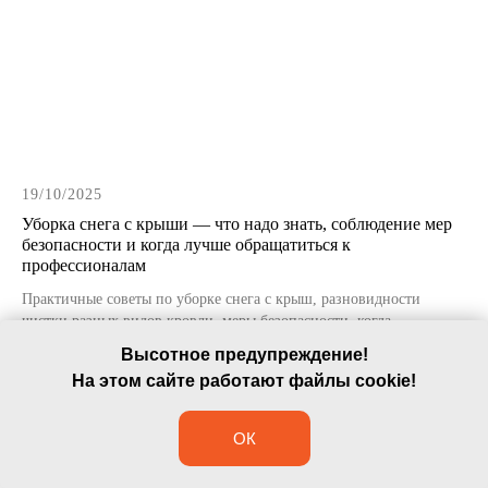
Подъем столешниц
Подъем грузов через окно
19/10/2025
Уборка снега с крыши — что надо знать, соблюдение мер
безопасности и когда лучше обращатиться к
профессионалам
Практичные советы по уборке снега с крыш, разновидности
чистки разных видов кровли, меры безопасности, когда
Webirai
Посетить разраба
обращаться к профессионалам и для чего это нужно.
Высотное предупреждение!
Разработка и продвижение
На этом сайте работают файлы cookie!
ОК